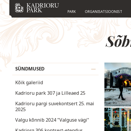
PARK
ORGANISATSIOONIST
Sõb
SÜNDMUSED
Kõik galeriid
Kadrioru park 307 ja Lilleaed 25
Kadrioru pargi suvekontsert 25. mai
2025
Valgu kõnnib 2024 "Valguse vägi"
Kadriorg 306 kontsert-etendus