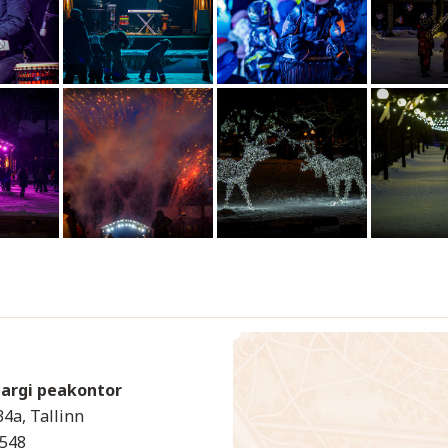
Pargi peakontor
34a, Tallinn
4548