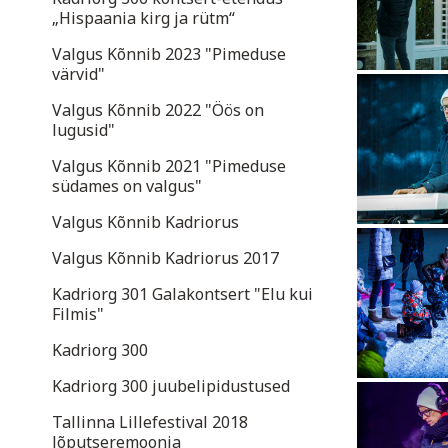
„Hispaania kirg ja rütm“
Valgus Kõnnib 2023 "Pimeduse
värvid"
Valgus Kõnnib 2022 "Öös on
lugusid"
Valgus Kõnnib 2021 "Pimeduse
südames on valgus"
Valgus Kõnnib Kadriorus
Valgus Kõnnib Kadriorus 2017
Kadriorg 301 Galakontsert "Elu kui
Filmis"
Kadriorg 300
Kadriorg 300 juubelipidustused
Tallinna Lillefestival 2018
lõputseremoonia