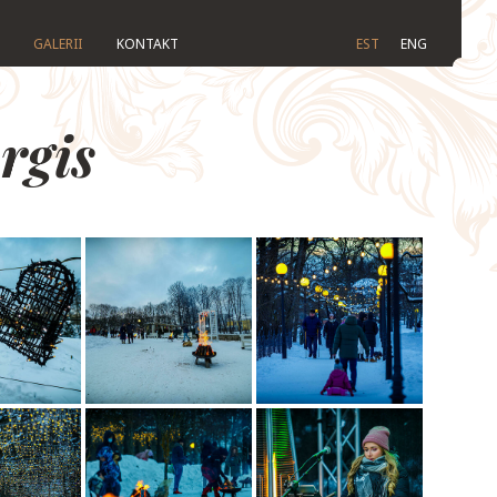
GALERII
KONTAKT
EST
ENG
rgis