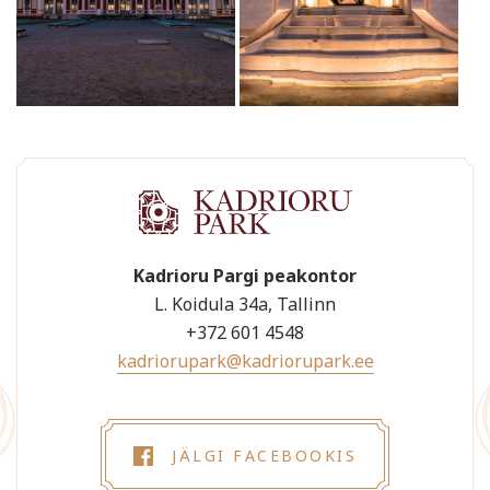
Kadrioru Pargi peakontor
L. Koidula 34a, Tallinn
+372 601 4548
kadriorupark@kadriorupark.ee
JÄLGI FACEBOOKIS