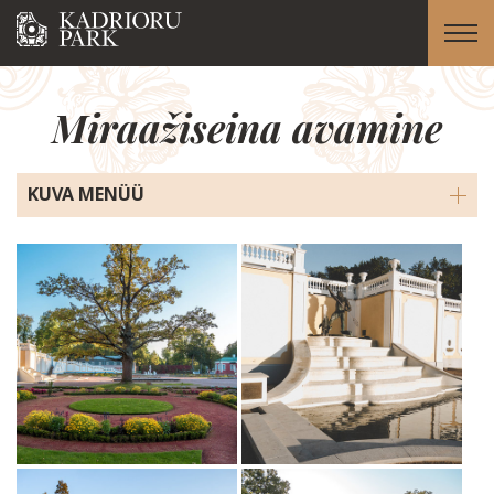
Miraažiseina avamine
KUVA MENÜÜ