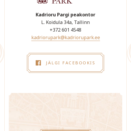
Kadrioru Pargi peakontor
L. Koidula 34a, Tallinn
+372 601 4548
kadriorupark@kadriorupark.ee
JÄLGI FACEBOOKIS