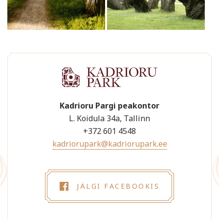
Kadrioru Pargi peakontor
L. Koidula 34a, Tallinn
+372 601 4548
kadriorupark@kadriorupark.ee
JÄLGI FACEBOOKIS