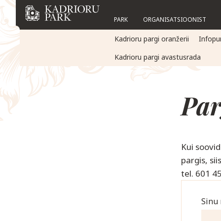
PARK
ORGANISATSIOONIST
Kadrioru pargi oranžerii
Infopu
Kadrioru pargi avastusrada
Par
Kui soovid
pargis, s
tel. 601 4
Sinu 