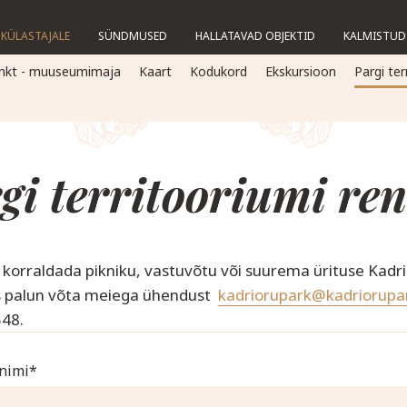
KÜLASTAJALE
SÜNDMUSED
HALLATAVAD OBJEKTID
KALMISTUD
nkt - muuseumimaja
Kaart
Kodukord
Ekskursioon
Pargi ter
gi territooriumi ren
 korraldada pikniku, vastuvõtu või suurema ürituse Kadr
iis palun võta meiega ühendust
kadriorupark@kadriorupa
548.
nimi