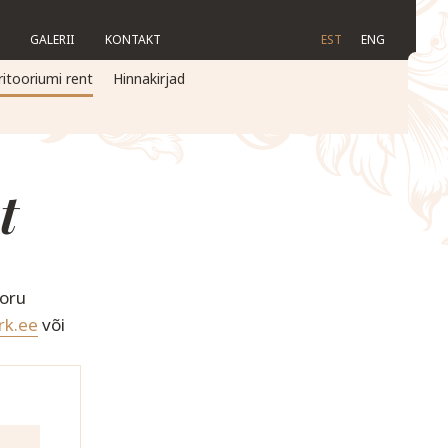
GALERII
KONTAKT
EST
ENG
ritooriumi rent
Hinnakirjad
t
ioru
rk.ee
või