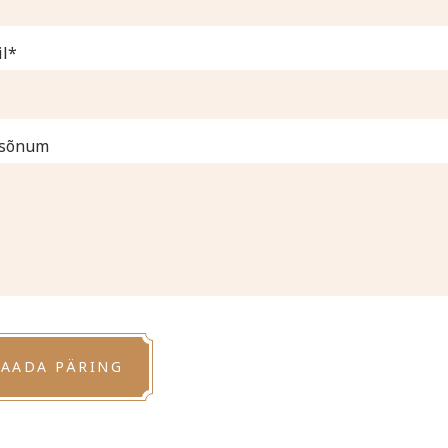
l
 sõnum