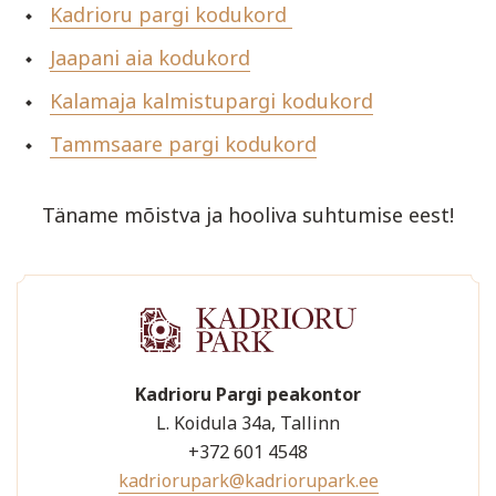
Kadrioru pargi kodukord
Jaapani aia kodukord
Kalamaja kalmistupargi kodukord
Tammsaare pargi kodukord
Täname mõistva ja hooliva suhtumise eest!
Kadrioru Pargi peakontor
L. Koidula 34a, Tallinn
+372 601 4548
kadriorupark@kadriorupark.ee