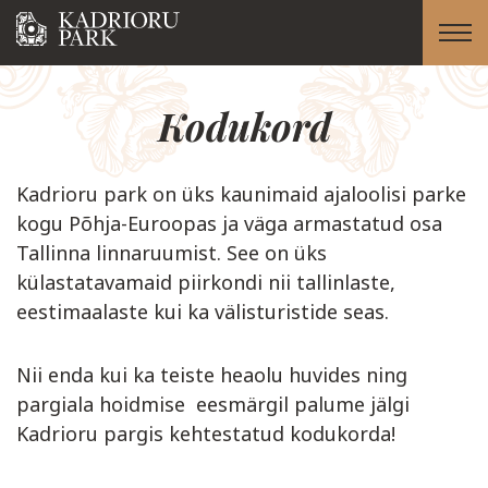
Kodukord
Kadrioru park on üks kaunimaid ajaloolisi parke
kogu Põhja-Euroopas ja väga armastatud osa
Tallinna linnaruumist. See on üks
külastatavamaid piirkondi nii tallinlaste,
eestimaalaste kui ka välisturistide seas.
Nii enda kui ka teiste heaolu huvides ning
pargiala hoidmise eesmärgil palume jälgi
Kadrioru pargis kehtestatud kodukorda!