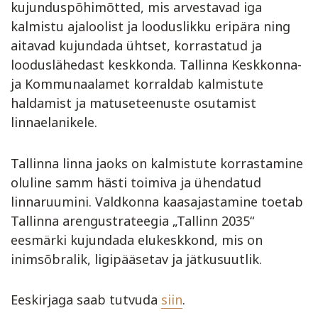
kujunduspõhimõtted, mis arvestavad iga
kalmistu ajaloolist ja looduslikku eripära ning
aitavad kujundada ühtset, korrastatud ja
looduslähedast keskkonda. Tallinna Keskkonna-
ja Kommunaalamet korraldab kalmistute
haldamist ja matuseteenuste osutamist
linnaelanikele.
Tallinna linna jaoks on kalmistute korrastamine
oluline samm hästi toimiva ja ühendatud
linnaruumini. Valdkonna kaasajastamine toetab
Tallinna arengustrateegia „Tallinn 2035“
eesmärki kujundada elukeskkond, mis on
inimsõbralik, ligipääsetav ja jätkusuutlik.
Eeskirjaga saab tutvuda
siin
.