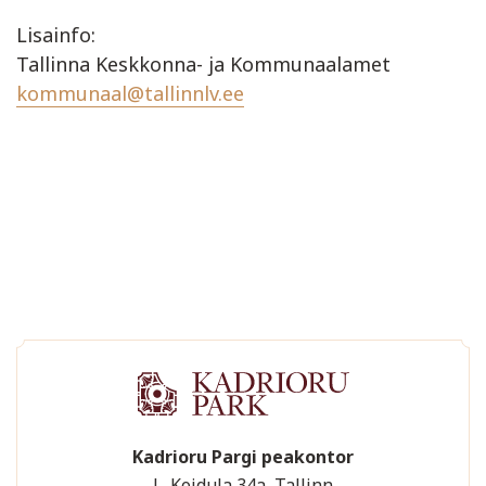
Lisainfo:
Tallinna Keskkonna- ja Kommunaalamet
kommunaal@tallinnlv.ee
Kadrioru Pargi peakontor
L. Koidula 34a, Tallinn