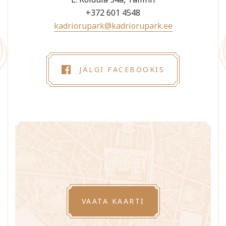
+372 601 4548
kadriorupark@kadriorupark.ee
JÄLGI FACEBOOKIS
VAATA KAARTI