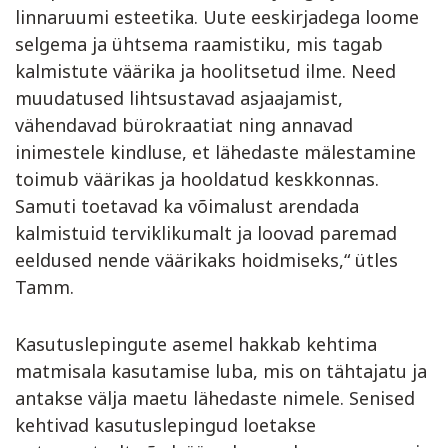
linnaruumi esteetika. Uute eeskirjadega loome
selgema ja ühtsema raamistiku, mis tagab
kalmistute väärika ja hoolitsetud ilme. Need
muudatused lihtsustavad asjaajamist,
vähendavad bürokraatiat ning annavad
inimestele kindluse, et lähedaste mälestamine
toimub väärikas ja hooldatud keskkonnas.
Samuti toetavad ka võimalust arendada
kalmistuid terviklikumalt ja loovad paremad
eeldused nende väärikaks hoidmiseks,“ ütles
Tamm.
Kasutuslepingute asemel hakkab kehtima
matmisala kasutamise luba, mis on tähtajatu ja
antakse välja maetu lähedaste nimele. Senised
kehtivad kasutuslepingud loetakse