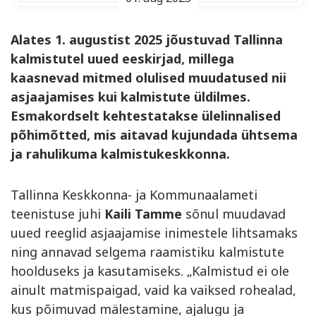
Alates 1. augustist 2025 jõustuvad Tallinna
kalmistutel uued eeskirjad, millega
kaasnevad mitmed olulised muudatused nii
asjaajamises kui kalmistute üldilmes.
Esmakordselt kehtestatakse ülelinnalised
põhimõtted, mis aitavad kujundada ühtsema
ja rahulikuma kalmistukeskkonna.
Tallinna Keskkonna- ja Kommunaalameti
teenistuse juhi
Kaili Tamme
sõnul muudavad
uued reeglid asjaajamise inimestele lihtsamaks
ning annavad selgema raamistiku kalmistute
hoolduseks ja kasutamiseks. „Kalmistud ei ole
ainult matmispaigad, vaid ka vaiksed rohealad,
kus põimuvad mälestamine, ajalugu ja