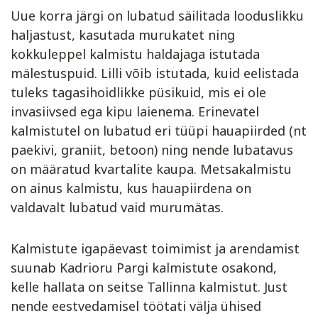
Uue korra järgi on lubatud säilitada looduslikku
haljastust, kasutada murukatet ning
kokkuleppel kalmistu haldajaga istutada
mälestuspuid. Lilli võib istutada, kuid eelistada
tuleks tagasihoidlikke püsikuid, mis ei ole
invasiivsed ega kipu laienema. Erinevatel
kalmistutel on lubatud eri tüüpi hauapiirded (nt
paekivi, graniit, betoon) ning nende lubatavus
on määratud kvartalite kaupa. Metsakalmistu
on ainus kalmistu, kus hauapiirdena on
valdavalt lubatud vaid murumätas.
Kalmistute igapäevast toimimist ja arendamist
suunab Kadrioru Pargi kalmistute osakond,
kelle hallata on seitse Tallinna kalmistut. Just
nende eestvedamisel töötati välja ühised