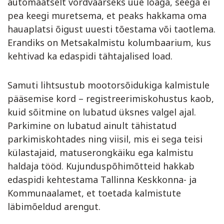
automaatselt võrdväärseks uue loaga, seega ei
pea keegi muretsema, et peaks hakkama oma
hauaplatsi õigust uuesti tõestama või taotlema.
Erandiks on Metsakalmistu kolumbaarium, kus
kehtivad ka edaspidi tähtajalised load.
Samuti lihtsustub mootorsõidukiga kalmistule
pääsemise kord – registreerimiskohustus kaob,
kuid sõitmine on lubatud üksnes valgel ajal.
Parkimine on lubatud ainult tähistatud
parkimiskohtades ning viisil, mis ei sega teisi
külastajaid, matuserongkäiku ega kalmistu
haldaja tööd. Kujunduspõhimõtteid hakkab
edaspidi kehtestama Tallinna Keskkonna- ja
Kommunaalamet, et toetada kalmistute
läbimõeldud arengut.