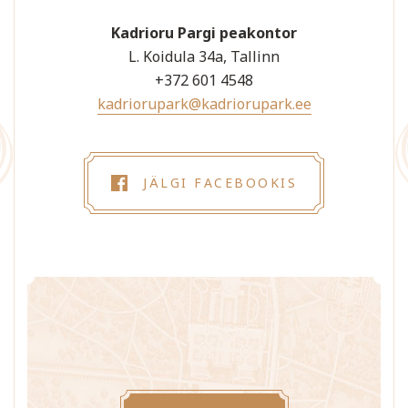
Kadrioru Pargi peakontor
L. Koidula 34a, Tallinn
+372 601 4548
kadriorupark@kadriorupark.ee
JÄLGI FACEBOOKIS