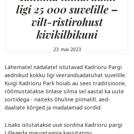
ligi 25 000 suvelille –
vilt-ristirohust
kivikilbikuni
23. mai 2023
Lähematel nädalatel istutavad Kadrioru Pargi
aednikud kokku ligi veerandsadatuhat suvelille.
Kuigi Kadrioru Park hoiab au sees traditsioone,
rõõmustatakse linlase silma sel aastal ka uute
sortidega - näiteks õhuline piimalill, aed-
daaliate kõrged ja madalamad sordid.
Lisaks istutatakse uue sordina Kadrioru pargi
Lilleaeda mauretaania kassitappu.