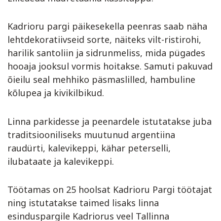
Kadrioru pargi päikesekella peenras saab näha
lehtdekoratiivseid sorte, näiteks vilt-ristirohi,
harilik santoliin ja sidrunmeliss, mida pügades
hooaja jooksul vormis hoitakse. Samuti pakuvad
õieilu seal mehhiko päsmaslilled, hambuline
kõlupea ja kivikilbikud.
Linna parkidesse ja peenardele istutatakse juba
traditsiooniliseks muutunud argentiina
raudürti, kalevikeppi, kähar peterselli,
ilubataate ja kalevikeppi.
Töötamas on 25 hoolsat Kadrioru Pargi töötajat
ning istutatakse taimed lisaks linna
esinduspargile Kadriorus veel Tallinna