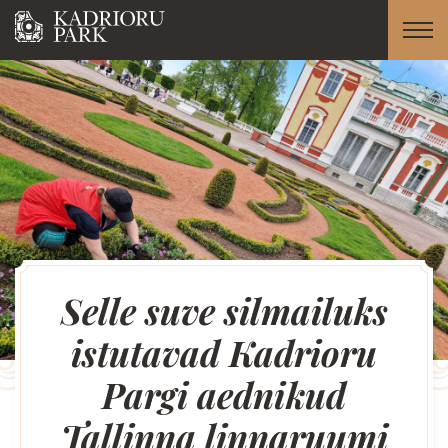
Selle suve silmailuks
istutavad Kadrioru
Pargi aednikud
Tallinna linnaruumi