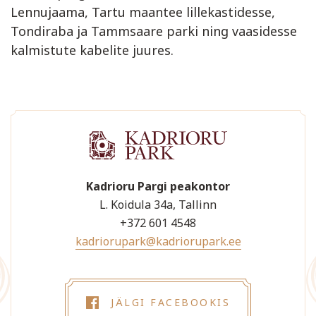
Lennujaama, Tartu maantee lillekastidesse,
Tondiraba ja Tammsaare parki ning vaasidesse
kalmistute kabelite juures.
Kadrioru Pargi peakontor
L. Koidula 34a, Tallinn
+372 601 4548
kadriorupark@kadriorupark.ee
JÄLGI FACEBOOKIS