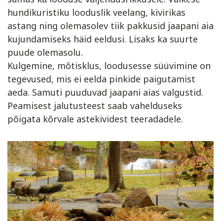
hundikuristiku looduslik veelang, kivirikas
astang ning olemasolev tiik pakkusid jaapani aia
kujundamiseks häid eeldusi. Lisaks ka suurte
puude olemasolu.
Kulgemine, mõtisklus, loodusesse süüvimine on
tegevused, mis ei eelda pinkide paigutamist
aeda. Samuti puuduvad jaapani aias valgustid.
Peamisest jalutusteest saab vahelduseks
põigata kõrvale astekividest teeradadele.