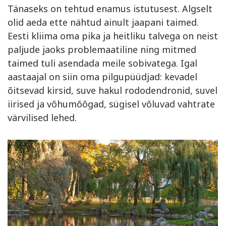
Tänaseks on tehtud enamus istutusest. Algselt
olid aeda ette nähtud ainult jaapani taimed.
Eesti kliima oma pika ja heitliku talvega on neist
paljude jaoks problemaatiline ning mitmed
taimed tuli asendada meile sobivatega. Igal
aastaajal on siin oma pilgupüüdjad: kevadel
õitsevad kirsid, suve hakul rododendronid, suvel
iirised ja võhumõõgad, sügisel võluvad vahtrate
värvilised lehed.