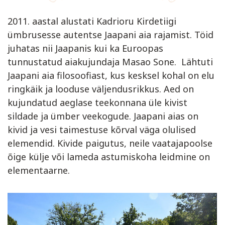
2011. aastal alustati Kadrioru Kirdetiigi
ümbrusesse autentse Jaapani aia rajamist. Töid
juhatas nii Jaapanis kui ka Euroopas
tunnustatud aiakujundaja Masao Sone. Lähtuti
Jaapani aia filosoofiast, kus kesksel kohal on elu
ringkäik ja looduse väljendusrikkus. Aed on
kujundatud aeglase teekonnana üle kivist
sildade ja ümber veekogude. Jaapani aias on
kivid ja vesi taimestuse kõrval väga olulised
elemendid. Kivide paigutus, neile vaatajapoolse
õige külje või lameda astumiskoha leidmine on
elementaarne.