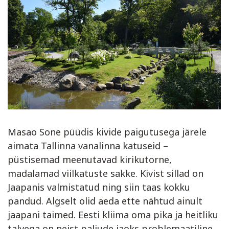
Masao Sone püüdis kivide paigutusega järele
aimata Tallinna vanalinna katuseid –
püstisemad meenutavad kirikutorne,
madalamad viilkatuste sakke. Kivist sillad on
Jaapanis valmistatud ning siin taas kokku
pandud. Algselt olid aeda ette nähtud ainult
jaapani taimed. Eesti kliima oma pika ja heitliku
talvega on neist paljude jaoks problemaatiline