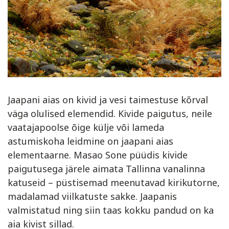
Jaapani aias on kivid ja vesi taimestuse kõrval
väga olulised elemendid. Kivide paigutus, neile
vaatajapoolse õige külje või lameda
astumiskoha leidmine on jaapani aias
elementaarne. Masao Sone püüdis kivide
paigutusega järele aimata Tallinna vanalinna
katuseid – püstisemad meenutavad kirikutorne,
madalamad viilkatuste sakke. Jaapanis
valmistatud ning siin taas kokku pandud on ka
aia kivist sillad.