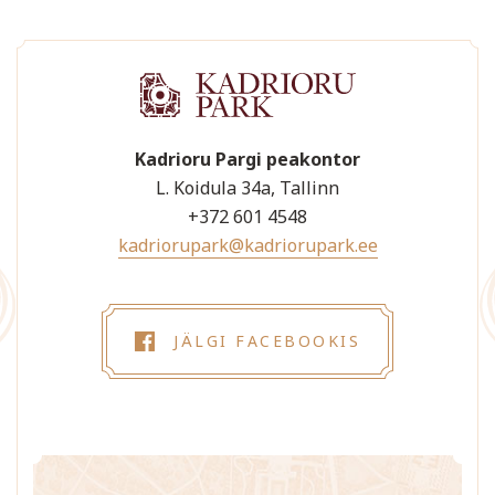
Kadrioru Pargi peakontor
L. Koidula 34a, Tallinn
+372 601 4548
kadriorupark@kadriorupark.ee
JÄLGI FACEBOOKIS