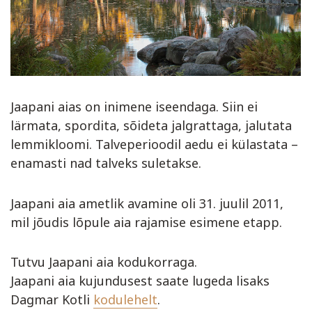
Jaapani aias on inimene iseendaga. Siin ei
lärmata, spordita, sõideta jalgrattaga, jalutata
lemmikloomi. Talveperioodil aedu ei külastata –
enamasti nad talveks suletakse.
Jaapani aia ametlik avamine oli 31. juulil 2011,
mil jõudis lõpule aia rajamise esimene etapp.
Tutvu Jaapani aia kodukorraga.
Jaapani aia kujundusest saate lugeda lisaks
Dagmar Kotli
kodulehelt
.