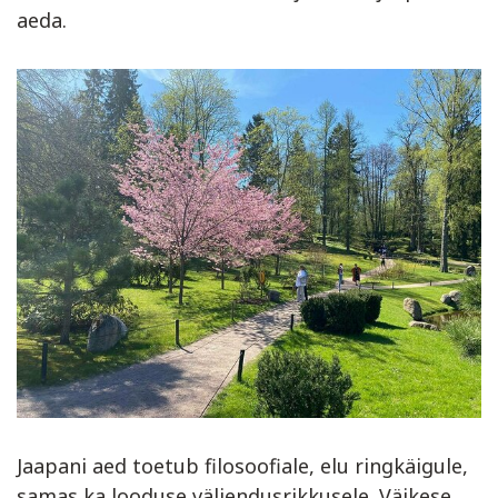
aeda.
Jaapani aed toetub filosoofiale, elu ringkäigule,
samas ka looduse väljendusrikkusele. Väikese