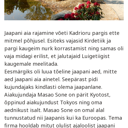
Jaapani aia rajamine võeti Kadrioru pargis ette
mitmel põhjusel. Esiteks vajasid Kirdetiik ja
pargi kaugeim nurk korrastamist ning samas oli
vaja midagi erilist, et jalutajaid Luigetiigist
kaugemale meelitada.
Eesmärgiks oli luua tõeline jaapani aed, mitte
aed jaapani aia ainetel. Seepärast pidi
kujundajaks kindlasti olema jaapanlane.
Aiakujundaja Masao Sone on pärit Kyotost,
õppinud aiakujundust Tokyos ning oma
aednikust isalt. Masao Sone on omal alal
tunnustatud nii Jaapanis kui ka Euroopas. Tema
firma hooldab mitut olulist ajaloolist jaapani